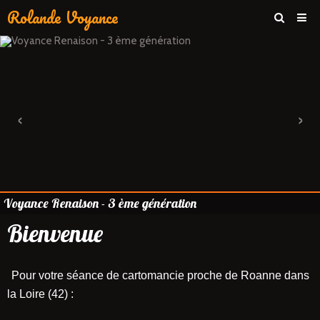
Rolande Voyance
Page d'accueil
Présentation
Votre rendez vous
‹
›
Plan d'accès
Contact
Voyance Renaison - 3 ème génération
Bienvenue
Pour vo
tre séance de cartomancie proche de Roanne dans
la Loire (42) :